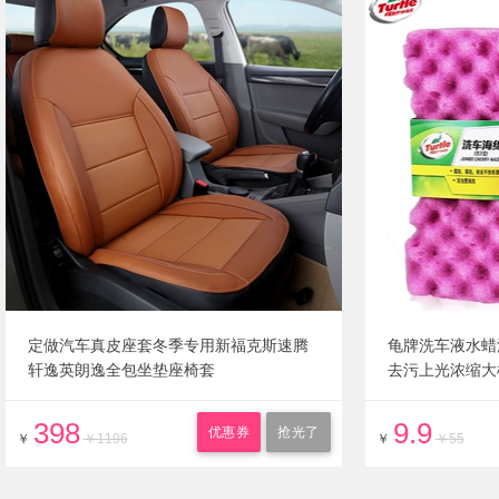
定做汽车真皮座套冬季专用新福克斯速腾
龟牌洗车液水蜡
轩逸英朗逸全包坐垫座椅套
去污上光浓缩大
398
9.9
优惠券
抢光了
￥
￥1196
￥
￥55