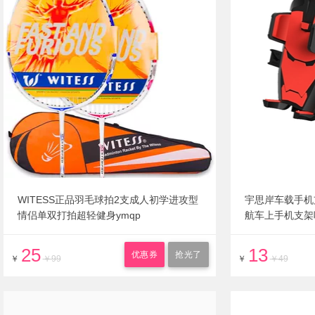
WITESS正品羽毛球拍2支成人初学进攻型
宇思岸车载手机
情侣单双打拍超轻健身ymqp
航车上手机支架
25
13
优惠券
抢光了
￥
￥99
￥
￥49