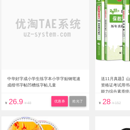
中华好字成小学生练字本小学字贴钢笔速
送11月真题】山
成楷书字帖凹槽练字帖儿童
资格证考试用书
能力综合素质统
中小学真题
26.9
28
优惠券
抢光了
￥
￥48
￥
￥152