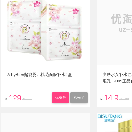
A.byBom超能婴儿桃花面膜补水2盒
爽肤水女补水红
毛孔120ml正
129
14.9
优惠券
抢光了
￥
￥296
￥
￥109