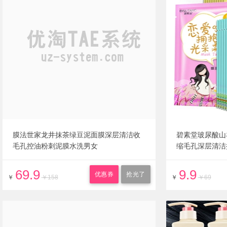
膜法世家龙井抹茶绿豆泥面膜深层清洁收
碧素堂玻尿酸山
毛孔控油粉刺泥膜水洗男女
缩毛孔深层清洁
69.9
9.9
优惠券
抢光了
￥
￥158
￥
￥69